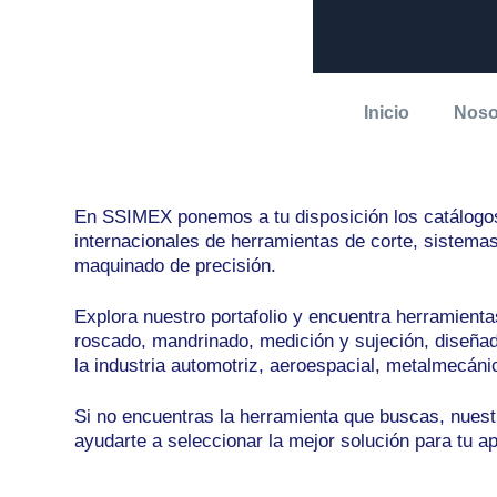
mostbet
pinap
pinup
pin up
Catálogos de Herramien
Soluciones para Maqui
Inicio
Noso
En SSIMEX ponemos a tu disposición los catálogos
internacionales de herramientas de corte, sistema
maquinado de precisión.
Explora nuestro portafolio y encuentra herramienta
roscado, mandrinado, medición y sujeción, diseñad
la industria automotriz, aeroespacial, metalmecáni
Si no encuentras la herramienta que buscas, nuest
ayudarte a seleccionar la mejor solución para tu ap